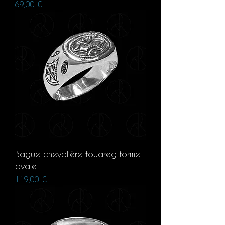
Prix
69,00 €
Bague chevalière touareg forme
ovale
Prix
119,00 €