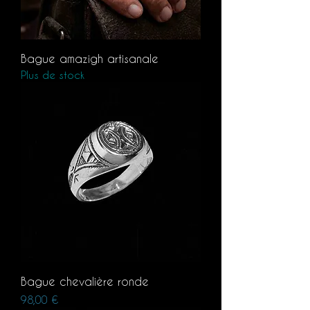
Bague amazigh artisanale
Plus de stock
Bague chevalière ronde
Prix
98,00 €