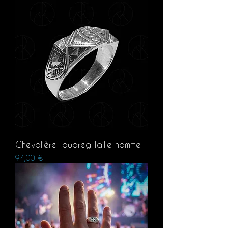
Chevalière touareg taille homme
Prix
94,00 €