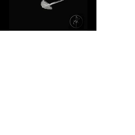
Bracelet ginkgo
Rupture de stock
1
/
1
Fermeture Estivale de notre webshop
& boutique physique du 11 Juillet
au 13 Août inclus
...à bientôt ! 😘
L'ARGENTERIE
5 rue de la Butte aux cailles -
PARIS 13