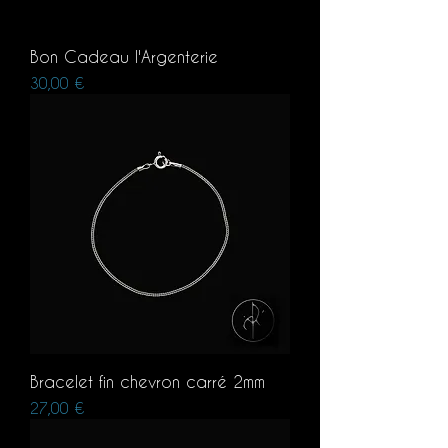
Bon Cadeau l'Argenterie
Prix
30,00 €
Bracelet fin chevron carré 2mm
Prix
27,00 €