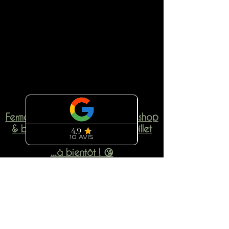
Il n'y a aucun article à
afficher pour le
moment.
Fermeture Estivale de notre webshop
& boutique physique du 11 Juillet
au 13 Août inclus
...à bientôt ! 😘
L'ARGENTERIE
5 rue de la Butte aux cailles -
PARIS 13
TEL : 0184069265
FERMÉ