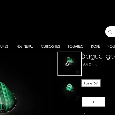
PURES
INDE NEPAL
CURIOSITES
TOUAREG
DORÉ
POU
Bague gou
Prix
59,00 €
Taille
*
Taille 57
Quantité
*