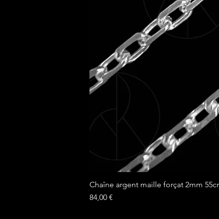
Chaîne argent maille forçat 2mm 55
Prix
84,00 €