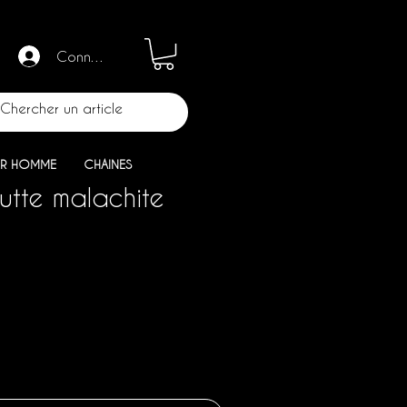
Connection
R HOMME
CHAINES
tte malachite