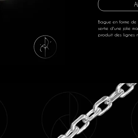
A
Bague en forme de 
sertie d'une jolie m
produit des lignes 
.
Longueur : 2,1 cm
Largeur : 1,6 cm