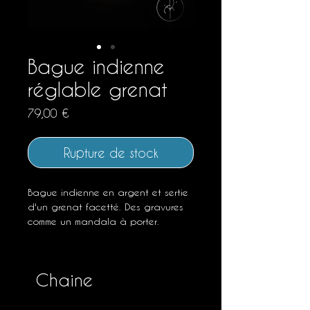
Bague indienne
réglable grenat
Prix
79,00 €
Rupture de stock
Bague indienne en argent et sertie
d'un grenat facetté. Des gravures
comme un mandala à porter.
Grâce à son anneau ouvert cette
bague réglable est facile à offrir.
Vous pourrez modifier sa taille pour
Chaine
la porter sur n'importe quel doigt.
Longueur : 2,7 cm