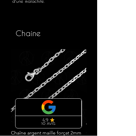
d'une malachite.
Longueur : 1,9 cm
Chaine
Chaîne argent maille forçat 2mm
Chaine argent 925 maill