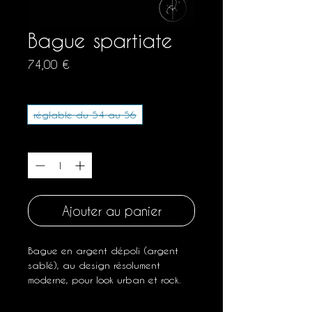
Bague spartiate
Prix
74,00 €
Taille
*
réglable du 54 au 56
Quantité
*
Ajouter au panier
Bague en argent dépoli (argent
sablé), au design résolument
moderne, pour look urban et rock.
Elle peut se porter pointes vers le