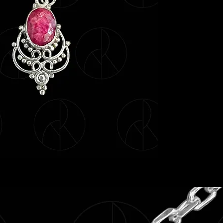
Elles sont réalisées
de rubis, parfaite p