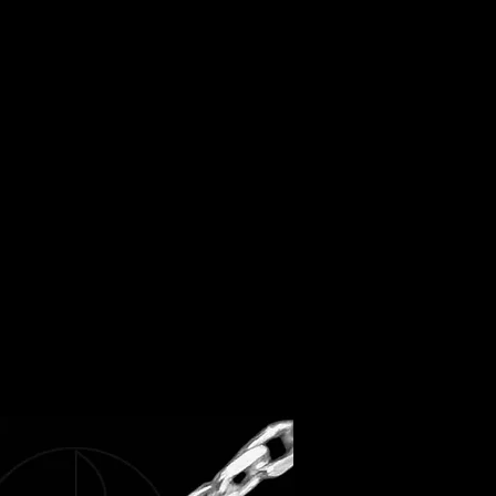
 en argent 925 et serties de racines
our un style vintage et chic!