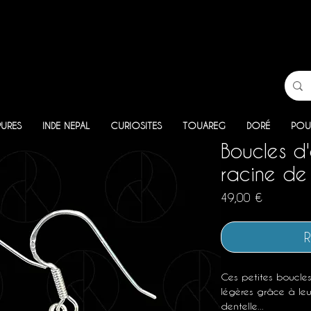
PURES
INDE NEPAL
CURIOSITES
TOUAREG
DORÉ
POU
Boucles d'
racine de 
Prix
49,00 €
R
Ces petites boucles
légères grâce à leu
dentelle...