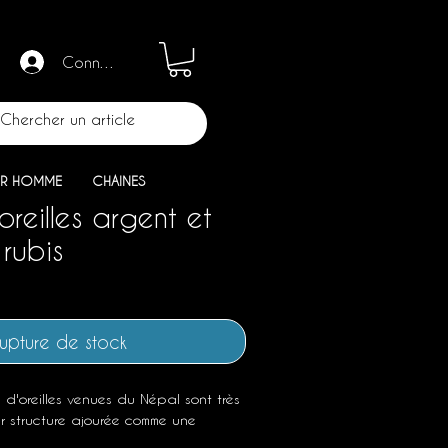
Connection
R HOMME
CHAINES
oreilles argent et
rubis
upture de stock
 d'oreilles venues du Népal sont très
r structure ajourée comme une