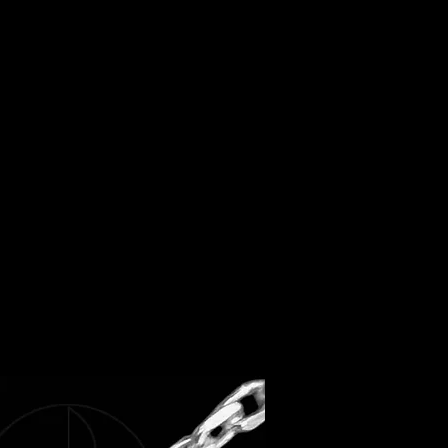
ables...
nclus) : 4 cm