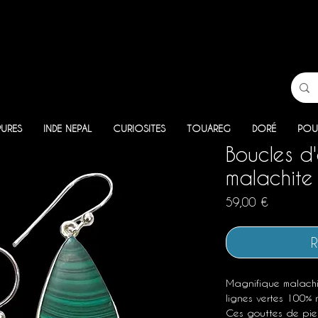
PURES
INDE NEPAL
CURIOSITES
TOUAREG
DORÉ
POU
Boucles d'
malachite
Prix
59,00 €
R
Magnifique malach
lignes vertes 100% n
Ces gouttes de pier