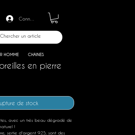
Connection
R HOMME
CHAINES
oreilles en pierre
upture de stock
ites, avec un très beau dégradé de
aturel !
re, sertie d'argent 925, sont des