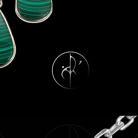
classiques, indémod
Longueur (crochet i