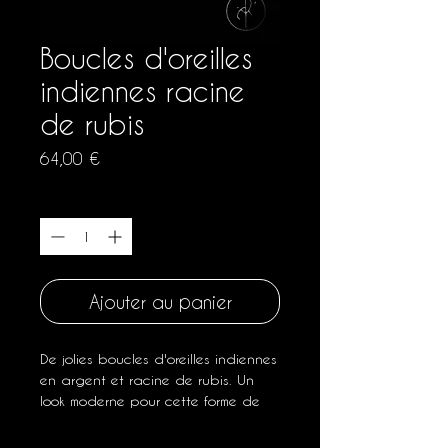
Boucles d'oreilles
indiennes racine
de rubis
Prix
64,00 €
Quantité
*
Ajouter au panier
De jolies boucles d'oreilles indiennes
en argent et racine de rubis. Un
look moderne pour cette forme de
goutte ajourée de fines volutes.
Suspension délicate d'une racine