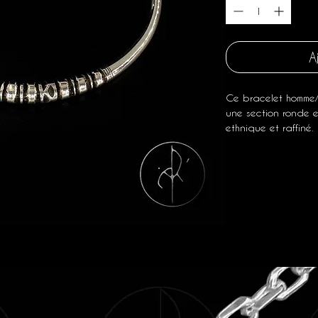
A
Ce bracelet homme/
une section ronde e
ethnique et raffiné.
C'est un bracelet v
traditionnel touar
et partout.
(
N.B :
Lors du premie
régler ce bracelet e
l'argent est un métal
Cependant, une fois
déconseillons de le 
métal finirait par se