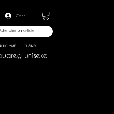
Connection
R HOMME
CHAINES
touareg unisexe