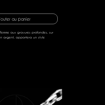
jouter au panier
femme aux gravures profondes, sur
n argent, apportera un style
raiment solide, dans un style
eg, il vous accompagnera longtemps,
r essayage, vous pourrez légèrement
n l'ouvrant, ou en le refermant, car
 flexible.
 la bonne taille trouvée, nous vous
tordre à chaque utilisation, car le
 casser).