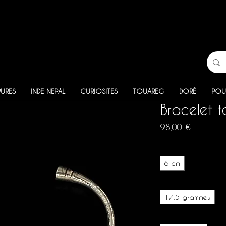
PURES
INDE NEPAL
CURIOSITES
TOUAREG
DORÉ
POU
Bracelet 
Prix
98,00 €
Taille intérieure
*
6 cm
Poids
*
17.5 grammes
Quantité
*