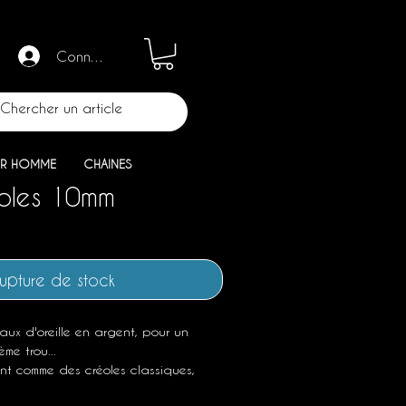
Connection
R HOMME
CHAINES
éoles 10mm
upture de stock
aux d'oreille en argent, pour un
me trou...
nt comme des créoles classiques,
ent très petites, elles sont tès