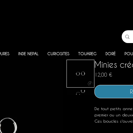
PURES
INDE NEPAL
CURIOSITES
TOUAREG
DORÉ
POU
Minies cr
Prix
12,00 €
R
De tout petits anne
premier ou un deuxiè
Ces boucles s'ouvre
mais elles sont vraim