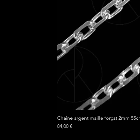
Chaîne argent maille forçat 2mm 55
Prix
84,00 €